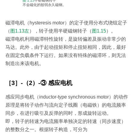
图 1.15
半硬磁钢转子
不会磁化的较弱永久磁钢。
磁滞电机（hysteresis motor）的定子使用分布式绕组定子
（
图1.13左
），转子使用半硬磁钢转子（
图1.15
）。
磁滞电机利用磁滞特性旋转，是旋转偏差及振动非常少的
马达。此外，由于起动扭矩和停止扭矩相同，因此，最好
在固定负载条件下运行。如果没有特殊的磁滞环，则无法
制造出来该电机。
［3］-（2）-③ 感应电机
感应同步电机（inductor-type synchronous motor）的动作
原理是将转子动作与流向定子线圈（电磁铁）的电流频率
同步，在进行吸引及反弹的同时，形成旋转运动。
即，转子的转速为电流频率单独决定的转速（同步速度）
的整数分之一。根据转子构造，可分为