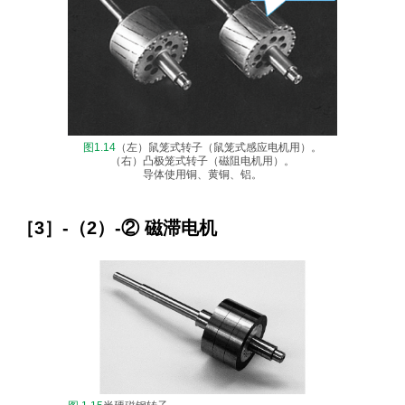
图1.14
（左）鼠笼式转子（鼠笼式感应电机用）。
（右）凸极笼式转子（磁阻电机用）。
导体使用铜、黄铜、铝。
［3］-（2）-② 磁滞电机