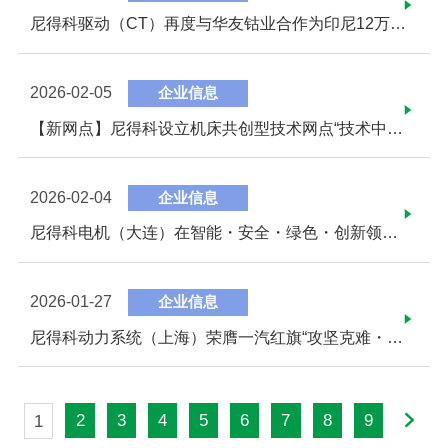
尼得科驱动（CT）再度与华友钴业合作为印尼12万吨镍冶炼项目提供驱动器解决方案
2026-02-05
企业信息
【新网点】尼得科设立机床共创型技术网点“技术中心” ～以加工解决方案为基础，与客户共同挑战未来的制造业～
2026-02-04
企业信息
尼得科电机（大连）在智能・安全・绿色・创新领域斩获多项发展成果
2026-01-27
企业信息
尼得科动力系统（上海）荣膺一汽红旗“攻坚克难・旗志奖”
2
3
4
5
6
7
8
9
1