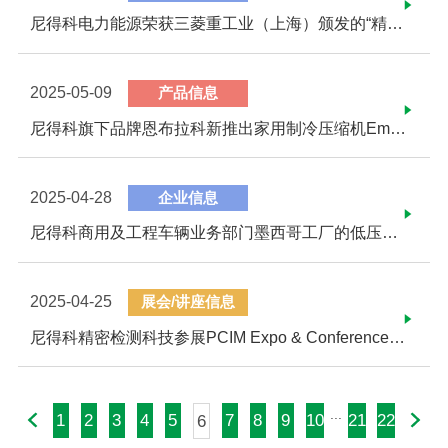
尼得科电力能源荣获三菱重工业（上海）颁发的“精益质量领袖奖”
2025-05-09
产品信息
尼得科旗下品牌恩布拉科新推出家用制冷压缩机Embraco Atom
2025-04-28
企业信息
尼得科商用及工程车辆业务部门墨西哥工厂的低压异步电机自动化产线正式投产
2025-04-25
展会/讲座信息
尼得科精密检测科技参展PCIM Expo & Conference 2025
...
1
2
3
4
5
7
8
9
10
21
22
6