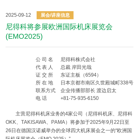
2025-09-12
展会/讲座信息
尼得科将参展欧洲国际机床展览会
(EMO2025)
公 司 名
尼得科株式会社
代 表 人
总裁 岸田光哉
证 交 所
东证主板（6594）
所 在 地
日本京都市南区久世殿城町338号
联系方式
企业传播部部长 渡边启太
电 话
+81-75-935-6150
主营尼得科机床业务的4家公司（尼得科机床、尼得科
OKK、TAKISAWA、PAMA）将参加于2025年9月22日至
26日在德国汉诺威举办的全球四大机床展会之一的“欧洲国
际机床展览会（EMO 2025）”。