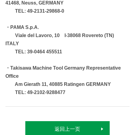
41468, Neuss, GERMANY
TEL: 49-2131-29868-0
・PAMA S.p.A.
Viale del Lavoro, 10 I-38068 Rovereto (TN)
ITALY
TEL: 39-0464 455511
・Takisawa Machine Tool Germany Representative
Office
Am Gierath 11, 40885 Ratingen GERMANY
TEL: 49-2102-9288477
返回上一页