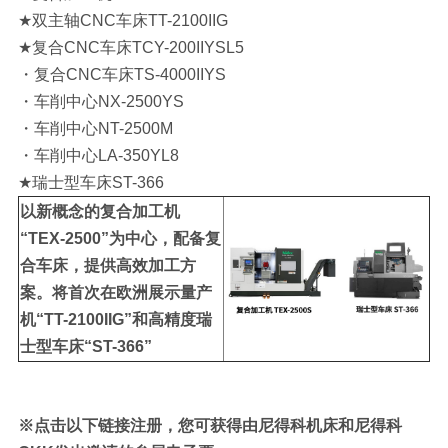
★双主轴CNC车床TT-2100IIG
★复合CNC车床TCY-200IIYSL5
・复合CNC车床TS-4000IIYS
・车削中心NX-2500YS
・车削中心NT-2500M
・车削中心LA-350YL8
★瑞士型车床ST-366
以新概念的复合加工机
“TEX-2500”为中心，配备复
合车床，提供高效加工方
案。将首次在欧洲展示量产
机“TT-2100IIG”和高精度瑞
士型车床“ST-366”
※点击以下链接注册，您可获得由尼得科机床和尼得科