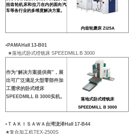
括齿轮机床和拉刀在内的面向汽
车等各行业的多维度解决方案。
内
齿轮
磨床
ZI25A
▪️PAMA
Hall 13-B01
★落地式卧式镗铣床 SPEEDMILL B 3000
作为“解决方案提供商”，展
出可广泛满足大型零部件加
工需求的卧式镗床
SPEEDMILL B 3000实机。
落地式卧式镗铣床
SPEEDMIL
L
B
3000
▪️ＴＡＫＩＳＡＷＡ台湾泷泽
Hall 17-B44
★复合加工机TEX-2500S