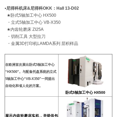
▪️尼得科机床&尼得科OKK：Hall 13-D02
★卧式5轴加工中心 HX500
・立式5轴加工中心 VB-X350
★内齿轮磨床 ZI25A
・切削工具 大型拉刀
・金属3D打印机LAMDA系列 层积样品
在欧洲首次展出卧式5轴加工中心
“HX500”。与配备托盘系统的立式
5轴加工中心“VB-X350”一同提出
自动化和省人化的方案。
卧式5轴加工中心 HX500
展示内齿轮磨床实机，并提供包