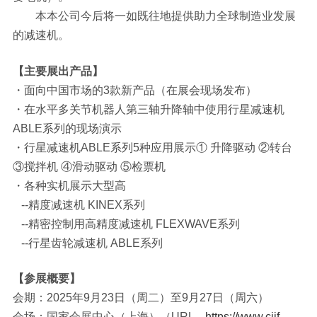
本本公司今后将一如既往地提供助力全球制造业发展
的减速机。
【主要展出产品】
・面向中国市场的3款新产品（在展会现场发布）
・在水平多关节机器人第三轴升降轴中使用行星减速机
ABLE系列的现场演示
・行星减速机ABLE系列5种应用展示① 升降驱动 ②转台
③搅拌机 ④滑动驱动 ⑤检票机
・各种实机展示大型高
--精度减速机 KINEX系列
--精密控制用高精度减速机 FLEXWAVE系列
--行星齿轮减速机 ABLE系列
【参展概要】
会期：2025年9月23日（周二）至9月27日（周六）
会场：国家会展中心（上海）（URL
https://www.ciif-