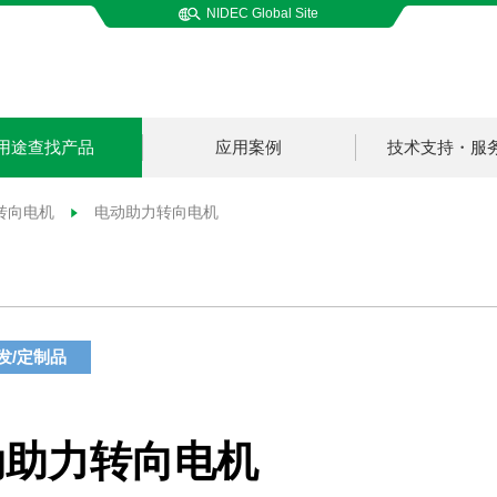
NIDEC Global Site
用途查找产品
应用案例
技术支持・服
转向电机
电动助力转向电机
发/定制品
动助力转向电机