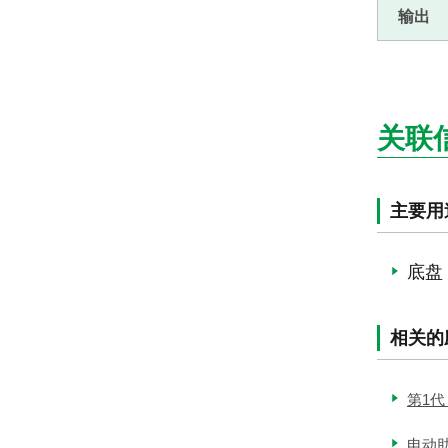
输出
关联
主要用
底盘
相关的
第1
电动