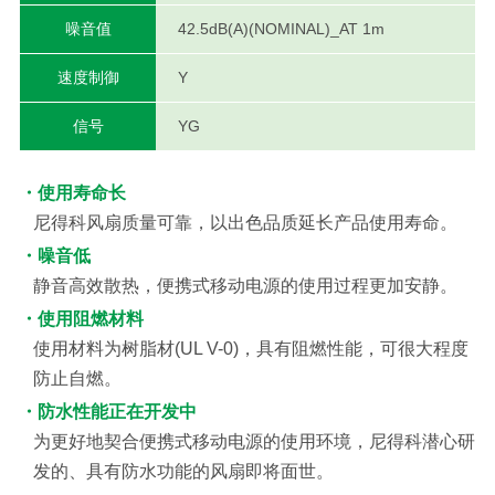
噪音值
42.5dB(A)(NOMINAL)_AT 1m
速度制御
Y
信号
YG
・使用寿命长
尼得科风扇质量可靠，以出色品质延长产品使用寿命。
・噪音低
静音高效散热，便携式移动电源的使用过程更加安静。
・使用阻燃材料
使用材料为树脂材(UL V-0)，具有阻燃性能，可很大程度
防止自燃。
・防水性能正在开发中
为更好地契合便携式移动电源的使用环境，尼得科潜心研
发的、具有防水功能的风扇即将面世。