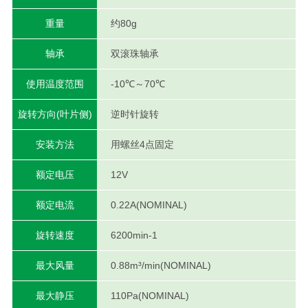
重量
约80g
轴承
双滚珠轴承
使用温度范围
-10℃～70℃
旋转方向(叶片侧)
逆时针旋转
安装方法
用螺丝4点固定
额定电压
12V
额定电流
0.22A(NOMINAL)
旋转速度
6200min-1
最大风量
0.88m³/min(NOMINAL)
最大静压
110Pa(NOMINAL)