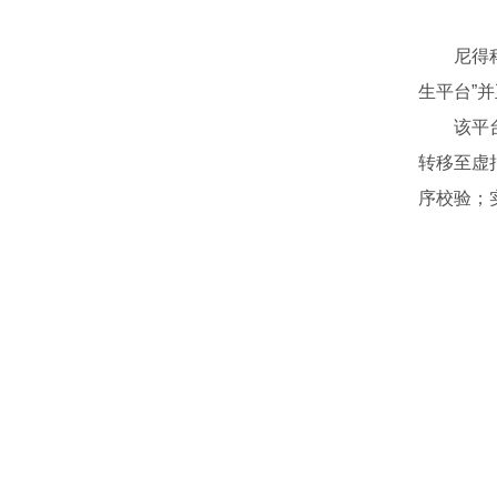
尼得科机
生平台”
该平台是
转移至虚
序校验；