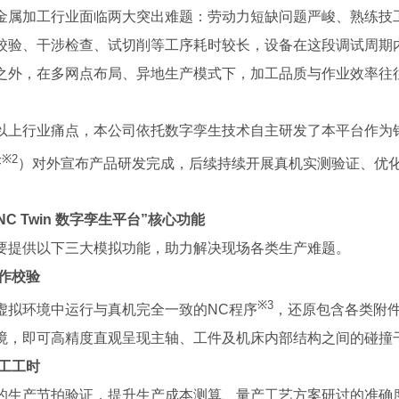
加工行业面临两大突出难题：劳动力短缺问题严峻、熟练技工
校验、干涉检查、试切削等工序耗时较长，设备在这段调试周期
之外，在多网点布局、异地生产模式下，加工品质与作业效率往
行业痛点，本公司依托数字孪生技术自主研发了本平台作为针对性
※2
F
）对外宣布产品研发完成，后续持续开展真机实测验证、优
c NC Twin 数字孪生平台”核心功能
要提供以下三大模拟功能，助力解决现场各类生产难题。
动作校验
※3
虚拟环境中运行与真机完全一致的NC程序
，还原包含各类附
境，即可高精度直观呈现主轴、工件及机床内部结构之间的碰撞
加工工时
的生产节拍验证，提升生产成本测算、量产工艺方案研讨的准确