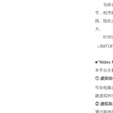
当前金属
节，程序
因。除此
大。
针对以上
（JIMTO
■“Nide
本平台主
① 虚拟
可在电脑
建虚拟环
② 虚拟
通过精准