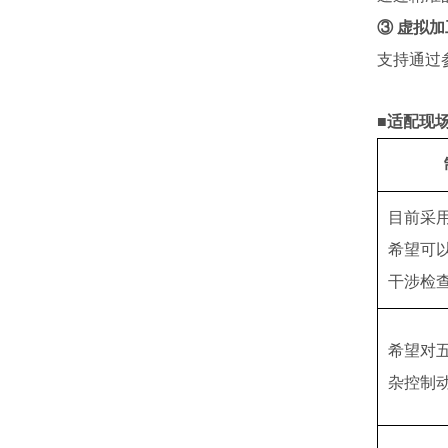
③ 虚拟
支持通过
■适配现
目前采
希望可
干涉检
希望对
杂控制