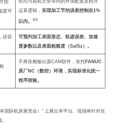
依托与真机完全等同的环境配置及程序
节拍
运算逻辑，
实现加工节拍误差控制在1%
幅度可
※4
以内。
，还容
可预判加工表面形态、轨迹误差、加速
度参数以及表面粗糙度（Sa/Sz）。
不再依赖输出源CAM软件，依托
FANUC
相
原厂NC（数控）环境，实现标准化统一
程序校验。
日本国际机床展览会）” 上展出本平台。现场将针对生
及。