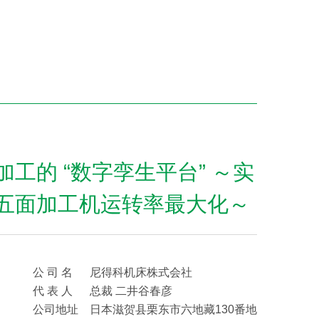
工的 “数字孪生平台” ～实
五面加工机运转率最大化～
公 司 名
尼得科机床株式会社
代 表 人
总裁 二井谷春彦
公司地址
日本滋贺县栗东市六地藏130番地