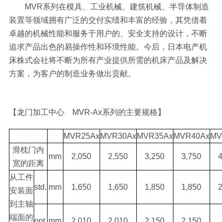
MVR系列在模具、工业机械、建筑机械、半导体制造
装置等领域拥有广泛的交付实绩和丰富的经验，其凭借着
卓越的机械性能和服务于用户的、安全支持的设计，不断
追求产品出色的易操作性和环境性能。今后，日本电产机
床株式会社将不断为所有产业提供所需的机床产品及解决
方案，为客户的制造业务做出贡献。
【龙门加工中心 MVR-Ax系列的主要规格】
MVR25Ax
MVR30Ax
MVR35Ax
MVR40Ax
MV
滑枕门内
mm
2,050
2,550
3,250
3,750
宽的距离
从工件
std.
mm
1,650
1,650
1,850
1,850
安装面
到主轴
端面的
opt.
mm
2,010
2,010
2,150
2,150