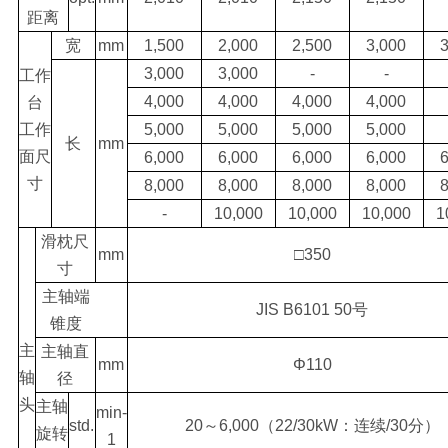
距离
宽
mm
1,500
2,000
2,500
3,000
3,000
3,000
-
-
工作
4,000
4,000
4,000
4,000
台
工作
5,000
5,000
5,000
5,000
长
mm
面尺
6,000
6,000
6,000
6,000
寸
8,000
8,000
8,000
8,000
-
10,000
10,000
10,000
1
滑枕尺
mm
□350
寸
主轴端
JIS B6101 50号
锥度
主
主轴直
mm
Φ110
轴
径
头
主轴
min-
std.
20～6,000（22/30kW：连续/30分）
旋转
1