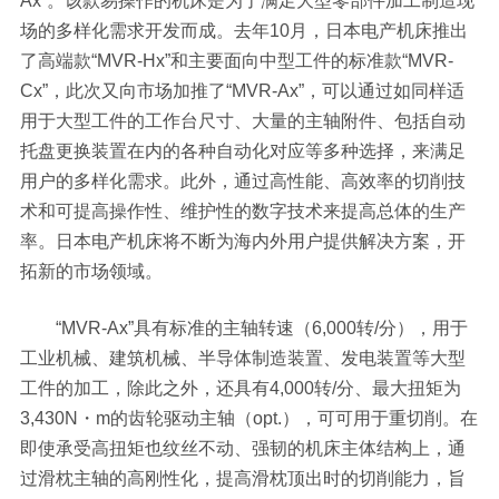
Ax”。该款易操作的机床是为了满足大型零部件加工制造现
场的多样化需求开发而成。去年10月，日本电产机床推出
了高端款“MVR-Hx”和主要面向中型工件的标准款“MVR-
Cx”，此次又向市场加推了“MVR-Ax”，可以通过如同样适
用于大型工件的工作台尺寸、大量的主轴附件、包括自动
托盘更换装置在内的各种自动化对应等多种选择，来满足
用户的多样化需求。此外，通过高性能、高效率的切削技
术和可提高操作性、维护性的数字技术来提高总体的生产
率。日本电产机床将不断为海内外用户提供解决方案，开
拓新的市场领域。
“MVR-Ax”具有标准的主轴转速（6,000转/分），用于
工业机械、建筑机械、半导体制造装置、发电装置等大型
工件的加工，除此之外，还具有4,000转/分、最大扭矩为
3,430N・m的齿轮驱动主轴（opt.），可可用于重切削。在
即使承受高扭矩也纹丝不动、强韧的机床主体结构上，通
过滑枕主轴的高刚性化，提高滑枕顶出时的切削能力，旨