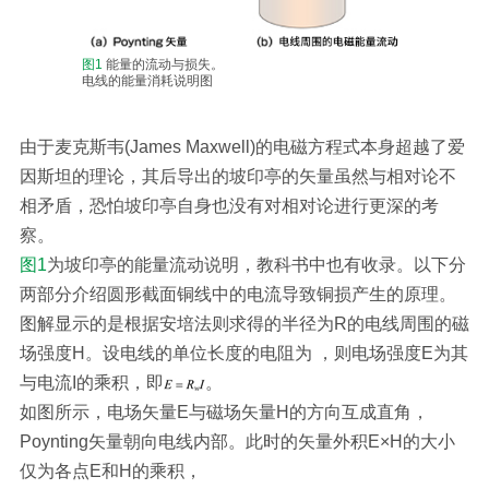
图1
能量的流动与损失。
电线的能量消耗说明图
由于麦克斯韦(James Maxwell)的电磁方程式本身超越了爱
因斯坦的理论，其后导出的坡印亭的矢量虽然与相对论不
相矛盾，恐怕坡印亭自身也没有对相对论进行更深的考
察。
图1
为坡印亭的能量流动说明，教科书中也有收录。以下分
两部分介绍圆形截面铜线中的电流导致铜损产生的原理。
图解显示的是根据安培法则求得的半径为R的电线周围的磁
场强度H。设电线的单位长度的电阻为 ，则电场强度E为其
与电流I的乘积，即
。
如图所示，电场矢量E与磁场矢量H的方向互成直角，
Poynting矢量朝向电线内部。此时的矢量外积E×H的大小
仅为各点E和H的乘积，