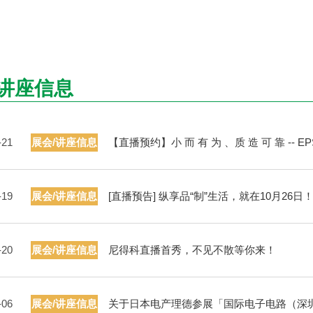
/讲座信息
-21
展会/讲座信息
【直播预约】小 而 有 为 、质 造 可 靠 -- 
-19
展会/讲座信息
[直播预告] 纵享品“制”生活，就在10月26日
-20
展会/讲座信息
尼得科直播首秀，不见不散等你来！
-06
展会/讲座信息
关于日本电产理德参展「国际电子电路（深