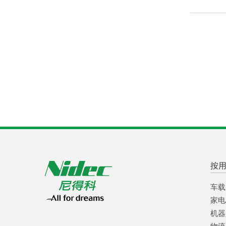
按
车载
家电
机器