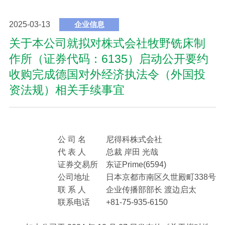
2025-03-13
企业信息
关于本公司就拟对株式会社牧野铣床制
作所（证券代码：6135）启动公开要约
收购完成德国对外经济执法令（外国投
资法规）相关手续事宜
公 司 名
尼得科株式会社
代 表 人
总裁 岸田 光哉
证券交易所
东证Prime(6594)
公司地址
日本京都市南区久世殿町338号
联 系 人
企业传播部部长 渡边启太
联系电话
+81-75-935-6150