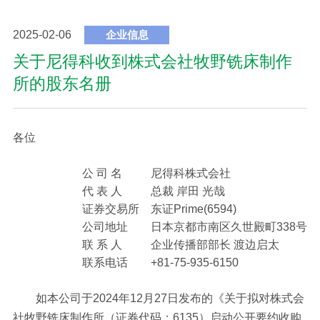
2025-02-06
企业信息
关于尼得科收到株式会社牧野铣床制作
所的股东名册
各位
公 司 名
尼得科株式会社
代 表 人
总裁 岸田 光哉
证券交易所
东证Prime(6594)
公司地址
日本京都市南区久世殿町338号
联 系 人
企业传播部部长 渡边启太
联系电话
+81-75-935-6150
如本公司于2024年12月27日发布的《关于拟对株式会
社牧野铣床制作所（证券代码：6135）启动公开要约收购