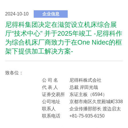
2024-10-10
企业信息
尼得科集团决定在滋贺设立机床综合展
厅“技术中心” 并于2025年竣工 -尼得科作
为综合机床厂商致力于在One Nidec的框
架下提供加工解决方案-
致各位：
公 司 名
尼得科株式会社
代 表 人
总裁 岸田光哉
证券交易所
东证主板（6594）
公司地址
京都市南区久世殿城町338
联系人
企业传播部部长 渡边启太
联系电话
+81-75-935-6150