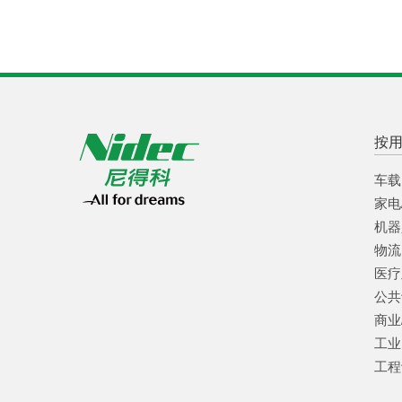
按
车载
家电
机器
物流
医疗
公共
商业
工业
工程