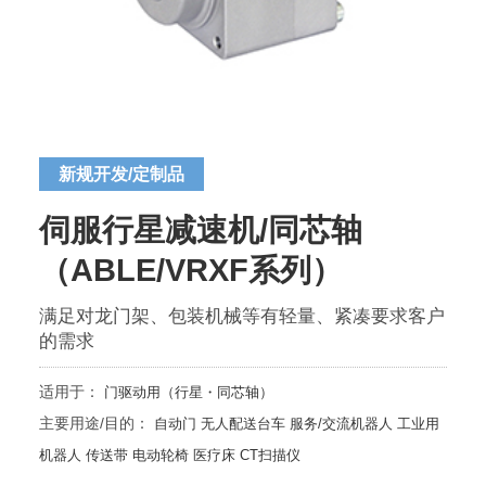
新规开发/定制品
伺服行星减速机/同芯轴
（ABLE/VRXF系列）
满足对龙门架、包装机械等有轻量、紧凑要求客户
的需求
适用于：
门驱动用（行星・同芯轴）
主要用途/目的：
自动门
无人配送台车
服务/交流机器人
工业用
机器人
传送带
电动轮椅
医疗床
CT扫描仪