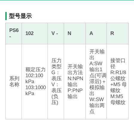
型号显示
PS6
102
V -
N
A
R
-
开关输
出
压力
接管口
A:SW
类型
开关输
径
额定压力
输出1
G：
出方法
R:R1/8
102:100
点(可调
系列
表压
N:NPN
公螺纹
kPa
滞后)＋
名称
V：
输出
+M5 母
103:1000
模拟输
表压
P:PNP
螺纹
kPa
出
(负
输出
M:M5
W:SW
压)
母螺纹
输出两
点