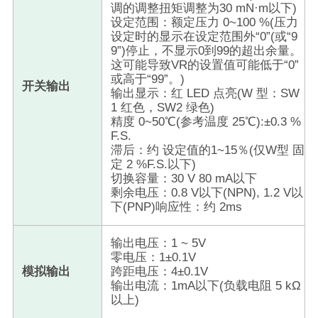
调的调整扭矩调整为30 mN·m以下)
设定范围：额定压力 0~100 %(压力
设定时的显示在设定范围外“0​​”(或“9
9”)停止，不显示0到99的超出余量。
这可能导致VR的设置值可能低于“0”
或高于“99”。)
开关输出
输出显示：红 LED 点亮(W 型：SW
1 红色，SW2 绿色)
精度 0~50℃(参考温度 25℃):±0.3 %
F.S.
滞后：约 设定值的1~15％(仅W型 固
定 2 %F.S.以下)
切换容量：30 V 80 mA以下
剩余电压：0.8 V以下(NPN), 1.2 V以
下(PNP)响应性：约 2ms
输出电压：1 ~ 5V
零电压：1±0.1V
模拟输出
跨距电压：4±0.1V
输出电流：1mA以下(负载电阻 5 kΩ
以上)