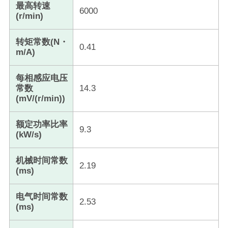
最高转速
6000
(r/min)
转矩常数(N・
0.41
m/A)
每相感应电压
常数
14.3
(mV/(r/min))
额定功率比率
9.3
(kW/s)
机械时间常数
2.19
(ms)
电气时间常数
2.53
(ms)