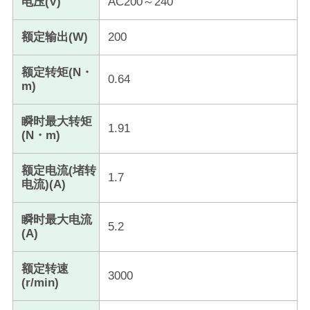
电压(V)
AC200～240
额定输出(W)
200
额定转矩(N・
0.64
m)
瞬时最大转矩
1.91
(N・m)
额定电流(堵转
1.7
电流)(A)
瞬时最大电流
5.2
(A)
额定转速
3000
(r/min)