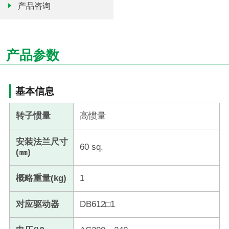
产品咨询
产品参数
基本信息
转子惯量
高惯量
安装法兰尺寸
60 sq.
(㎜)
概略重量(kg)
1
对应驱动器
DB612□1