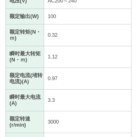
电压(V)
AC200～240
额定输出(W)
100
额定转矩(N・
0.32
ｍ)
瞬时最大转矩
1.12
(N・ｍ)
额定电流(堵转
0.97
电流)(A)
瞬时最大电流
3.3
(A)
额定转速
3000
(r/min)