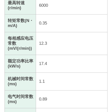
最高转速
6000
(r/min)
转矩常数(N・
0.35
m/A)
每相感应电压
常数
12.3
(mV/(r/min))
额定功率比率
17.4
(kW/s)
机械时间常数
1.1
(ms)
电气时间常数
0.89
(ms)