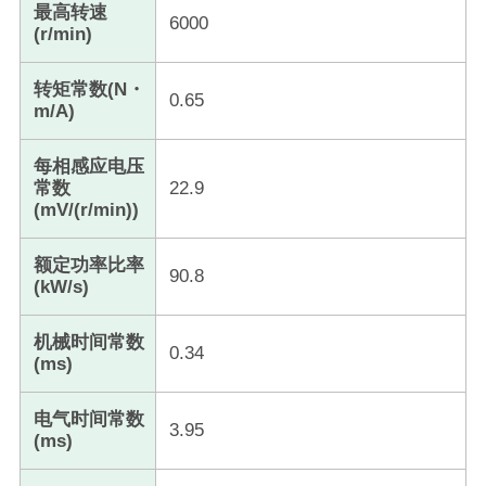
最高转速
6000
(r/min)
转矩常数(N・
0.65
m/A)
每相感应电压
常数
22.9
(mV/(r/min))
额定功率比率
90.8
(kW/s)
机械时间常数
0.34
(ms)
电气时间常数
3.95
(ms)