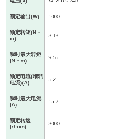
电压(V)
AC200～240
额定输出(W)
1000
额定转矩(N・
3.18
m)
瞬时最大转矩
9.55
(N・m)
额定电流(堵转
5.2
电流)(A)
瞬时最大电流
15.2
(A)
额定转速
3000
(r/min)