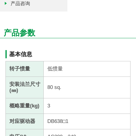
产品咨询
产品参数
基本信息
转子惯量
低惯量
安装法兰尺寸
80 sq.
(㎜)
概略重量(kg)
3
对应驱动器
DB638□1