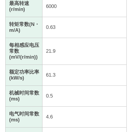
最高转速
6000
(r/min)
转矩常数(N・
0.63
m/A)
每相感应电压
常数
21.9
(mV/(r/min))
额定功率比率
61.3
(kW/s)
机械时间常数
0.5
(ms)
电气时间常数
4.6
(ms)