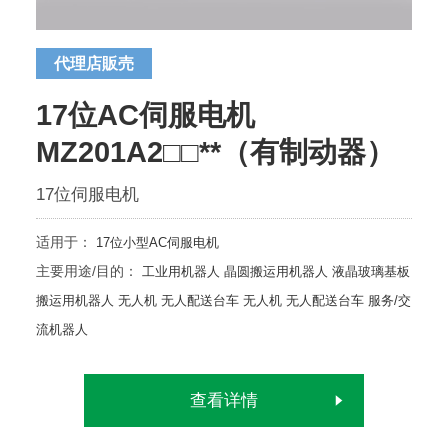
代理店販売
17位AC伺服电机
MZ201A2□□**（有制动器）
17位伺服电机
适用于：
17位小型AC伺服电机
主要用途/目的：
工业用机器人
晶圆搬运用机器人
液晶玻璃基板
搬运用机器人
无人机
无人配送台车
无人机
无人配送台车
服务/交
流机器人
查看详情