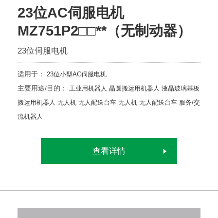
23位AC伺服电机
MZ751P2□□**（无制动器）
23位伺服电机
适用于：
23位小型AC伺服电机
主要用途/目的：
工业用机器人
晶圆搬运用机器人
液晶玻璃基板
搬运用机器人
无人机
无人配送台车
无人机
无人配送台车
服务/交
流机器人
查看详情