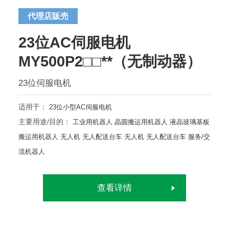
代理店販売
23位AC伺服电机
MY500P2□□**（无制动器）
23位伺服电机
适用于：
23位小型AC伺服电机
主要用途/目的：
工业用机器人
晶圆搬运用机器人
液晶玻璃基板
搬运用机器人
无人机
无人配送台车
无人机
无人配送台车
服务/交
流机器人
查看详情