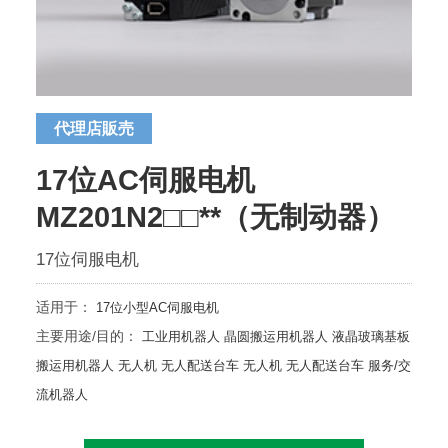
代理店販売
17位AC伺服电机
MZ201N2□□**（无制动器）
17位伺服电机
适用于：
17位小型AC伺服电机
主要用途/目的：
工业用机器人
晶圆搬运用机器人
液晶玻璃基板
搬运用机器人
无人机
无人配送台车
无人机
无人配送台车
服务/交
流机器人