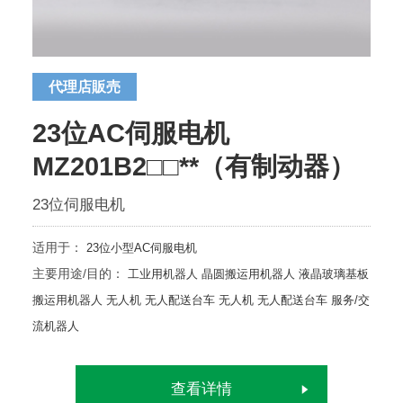
代理店販売
23位AC伺服电机
MZ201B2□□**（有制动器）
23位伺服电机
适用于：
23位小型AC伺服电机
主要用途/目的：
工业用机器人
晶圆搬运用机器人
液晶玻璃基板
搬运用机器人
无人机
无人配送台车
无人机
无人配送台车
服务/交
流机器人
查看详情