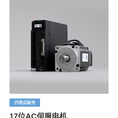
代理店販売
17位AC伺服电机