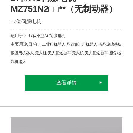
MZ751N2□□**（无制动器）
17位伺服电机
适用于：
17位小型AC伺服电机
主要用途/目的：
工业用机器人
晶圆搬运用机器人
液晶玻璃基板
搬运用机器人
无人机
无人配送台车
无人机
无人配送台车
服务/交
流机器人
查看详情