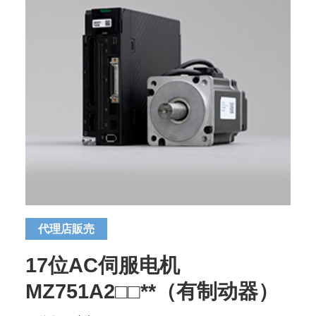
代理店販売
17位AC伺服电机
MZ751A2□□**（有制动器）