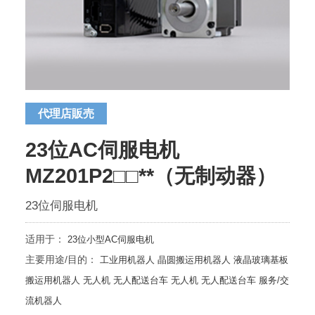
代理店販売
23位AC伺服电机
MZ201P2□□**（无制动器）
23位伺服电机
适用于：
23位小型AC伺服电机
主要用途/目的：
工业用机器人
晶圆搬运用机器人
液晶玻璃基板
搬运用机器人
无人机
无人配送台车
无人机
无人配送台车
服务/交
流机器人