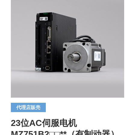
代理店販売
23位AC伺服电机
MZ751B2□□**（有制动器）