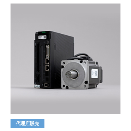
代理店販売