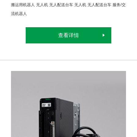
搬运用机器人
无人机
无人配送台车
无人机
无人配送台车
服务/交
流机器人
查看详情