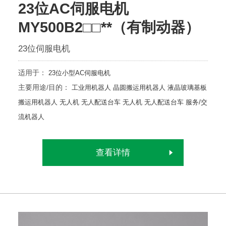
23位AC伺服电机
MY500B2□□**（有制动器）
23位伺服电机
适用于：
23位小型AC伺服电机
主要用途/目的：
工业用机器人
晶圆搬运用机器人
液晶玻璃基板
搬运用机器人
无人机
无人配送台车
无人机
无人配送台车
服务/交
流机器人
查看详情