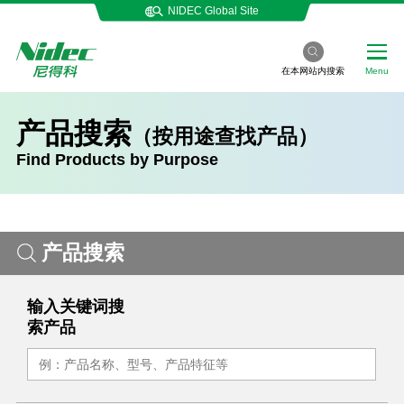
NIDEC Global Site
在本网站内搜索
Menu
产品搜索
（按用途查找产品）
Find Products by Purpose
产品搜索
输入关键词搜
索产品