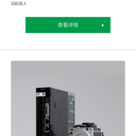
流机器人
查看详情