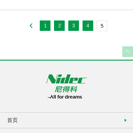
1
2
3
4
5
首页