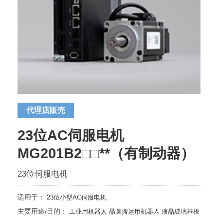
代理店販売
23位AC伺服电机
MG201B2□□**（有制动器）
23位伺服电机
适用于：
23位小型AC伺服电机
主要用途/目的：
工业用机器人
晶圆搬运用机器人
液晶玻璃基板