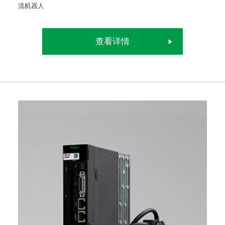
流机器人
查看详情