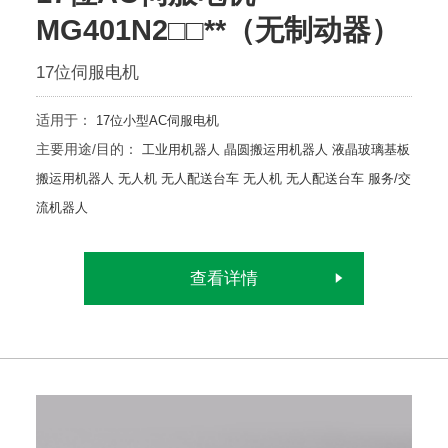
MG401N2□□**（无制动器）
17位伺服电机
适用于：
17位小型AC伺服电机
主要用途/目的：
工业用机器人
晶圆搬运用机器人
液晶玻璃基板
搬运用机器人
无人机
无人配送台车
无人机
无人配送台车
服务/交
流机器人
查看详情