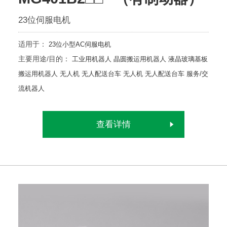
23位伺服电机
适用于：
23位小型AC伺服电机
主要用途/目的：
工业用机器人
晶圆搬运用机器人
液晶玻璃基板
搬运用机器人
无人机
无人配送台车
无人机
无人配送台车
服务/交
流机器人
查看详情