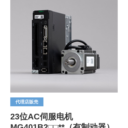
代理店販売
23位AC伺服电机
MG401B2□□**（有制动器）