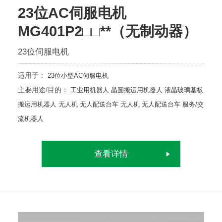
23位AC伺服电机
MG401P2□□**（无制动器）
23位伺服电机
适用于：
23位小型AC伺服电机
主要用途/目的：
工业用机器人
晶圆搬运用机器人
液晶玻璃基板
搬运用机器人
无人机
无人配送台车
无人机
无人配送台车
服务/交
流机器人
查看详情