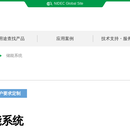
NIDEC Global Site
用途查找产品
应用案例
技术支持・服
储能系统
户要求定制
能系统