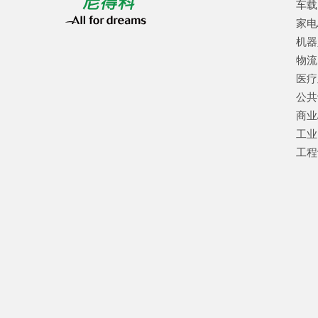
车载
家电
机器
物流
医疗
公共
商业
工业
工程