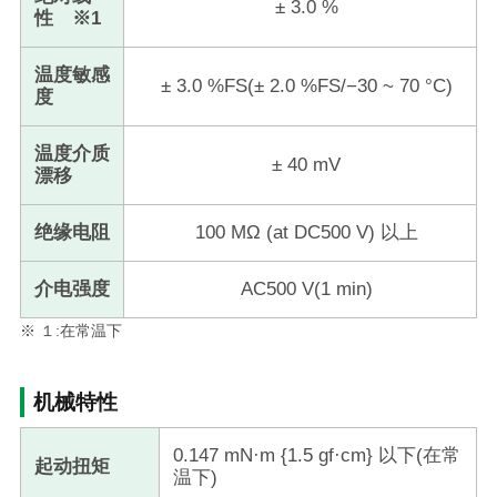
± 3.0 %
性 ※1
温度敏感
± 3.0 %FS(± 2.0 %FS/−30 ~ 70 °C)
度
温度介质
± 40 mV
漂移
绝缘电阻
100 MΩ (at DC500 V) 以上
介电强度
AC500 V(1 min)
※ １:在常温下
机械特性
0.147 mN·m {1.5 gf·cm} 以下(在常
起动扭矩
温下)