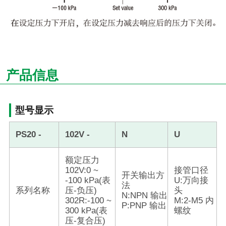
产品信息
型号显示
PS20 -
102V -
N
U
额定压力
102V:0 ~
接管口径
开关输出方
-100 kPa(表
U:万向接
法
系列名称
压-负压)
头
N:NPN 输出
302R:-100 ~
M:2-M5 内
P:PNP 输出
300 kPa(表
螺纹
压-复合压)