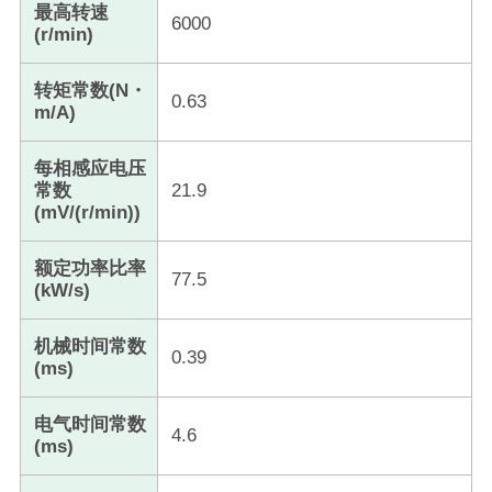
最高转速
6000
(r/min)
转矩常数(N・
0.63
m/A)
每相感应电压
常数
21.9
(mV/(r/min))
额定功率比率
77.5
(kW/s)
机械时间常数
0.39
(ms)
电气时间常数
4.6
(ms)