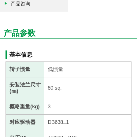
产品咨询
产品参数
基本信息
转子惯量
低惯量
安装法兰尺寸
80 sq.
(㎜)
概略重量(kg)
3
对应驱动器
DB638□1