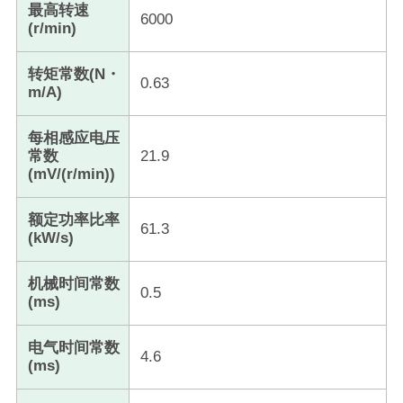
最高转速
6000
(r/min)
转矩常数(N・
0.63
m/A)
每相感应电压
常数
21.9
(mV/(r/min))
额定功率比率
61.3
(kW/s)
机械时间常数
0.5
(ms)
电气时间常数
4.6
(ms)