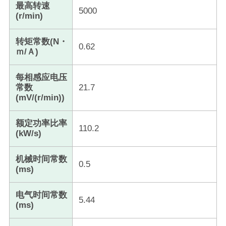
最高转速
5000
(r/min)
转矩常数(N・
0.62
ｍ/Ａ)
每相感应电压
常数
21.7
(mV/(r/min))
额定功率比率
110.2
(kW/s)
机械时间常数
0.5
(ms)
电气时间常数
5.44
(ms)