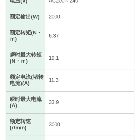
电压(V)
AC200～240
额定输出(W)
2000
额定转矩(N・
6.37
ｍ)
瞬时最大转矩
19.1
(N・ｍ)
额定电流(堵转
11.3
电流)(A)
瞬时最大电流
33.9
(A)
额定转速
3000
(r/min)