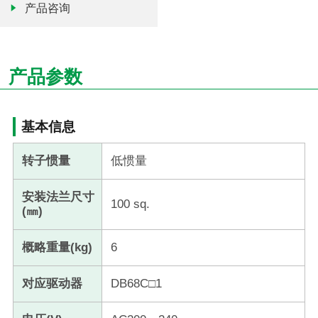
产品咨询
产品参数
基本信息
转子惯量
低惯量
安装法兰尺寸
100 sq.
(㎜)
概略重量(kg)
6
对应驱动器
DB68C□1